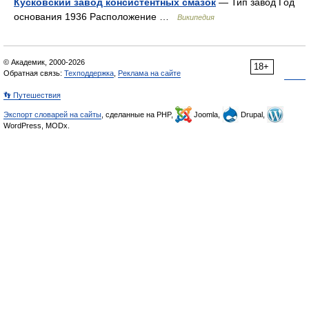
Кусковский завод консистентных смазок
— Тип завод Год
основания 1936 Расположение …
Википедия
© Академик, 2000-2026
18+
Обратная связь:
Техподдержка
,
Реклама на сайте
👣 Путешествия
Экспорт словарей на сайты
, сделанные на PHP,
Joomla,
Drupal,
WordPress, MODx.